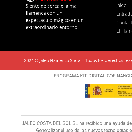
Jaleo
Siente de cerca el alma
flamenca con un
Entrad
espectáculo mágico en un
Contac
extraordinario entorno.
El Fla
2024 © Jaleo Flamenco Show – Todos los derechos res
PROGRAMA KIT DIGITAL COFINANCI
JALEO COSTA DEL SOL SL ha recibido una ayuda de l
Generalizar el uso de las nuevas tecnologías 