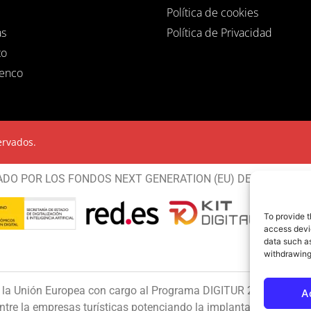
Política de cookies
as
Política de Privacidad
to
menco
ervados.
ADO POR LOS FONDOS NEXT GENERATION (EU) DEL MECANIS
To provide t
access devic
data such as
withdrawing
a Unión Europea con cargo al Programa DIGITUR 2024 FEDER de 
A
entre la empresas turísticas potenciando la implantación de s