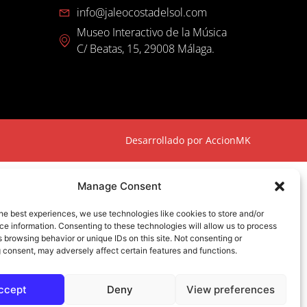
info@jaleocostadelsol.com
Museo Interactivo de la Música
C/ Beatas, 15, 29008 Málaga.
Desarrollado por
AccionMK
MO DE RECUPERACIÓN Y RESILENCIA
Manage Consent
he best experiences, we use technologies like cookies to store and/or
e information. Consenting to these technologies will allow us to process
 browsing behavior or unique IDs on this site. Not consenting or
 consent, may adversely affect certain features and functions.
la Consejería de Turismo y Andalucía Exterior para
ccept
Deny
View preferences
oluciones digitales de de JALEO COSTA DEL SOL.