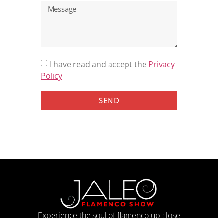
I have read and accept the
Privacy
Policy
SEND
Experience the soul of flamenco up close