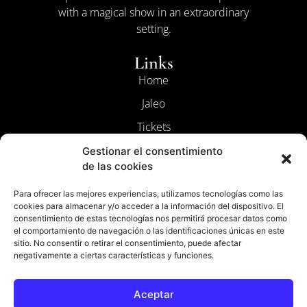
with a magical show in an extraordinary
setting.
Links
Home
Jaleo
Tickets
Contact
Gestionar el consentimiento
de las cookies
The Flamenco
Para ofrecer las mejores experiencias, utilizamos tecnologías como las
Legal
cookies para almacenar y/o acceder a la información del dispositivo. El
consentimiento de estas tecnologías nos permitirá procesar datos como
Terms and Conditions
el comportamiento de navegación o las identificaciones únicas en este
Cookie Policy
sitio. No consentir o retirar el consentimiento, puede afectar
negativamente a ciertas características y funciones.
Privacy Policy
Aceptar