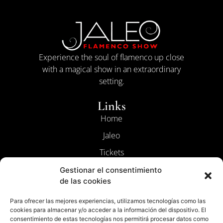
Experience the soul of flamenco up close
with a magical show in an extraordinary
setting.
Links
Home
Jaleo
Tickets
Contact
Gestionar el consentimiento
de las cookies
The Flamenco
Para ofrecer las mejores experiencias, utilizamos tecnologías como las
Legal
cookies para almacenar y/o acceder a la información del dispositivo. El
consentimiento de estas tecnologías nos permitirá procesar datos como
Terms and Conditions